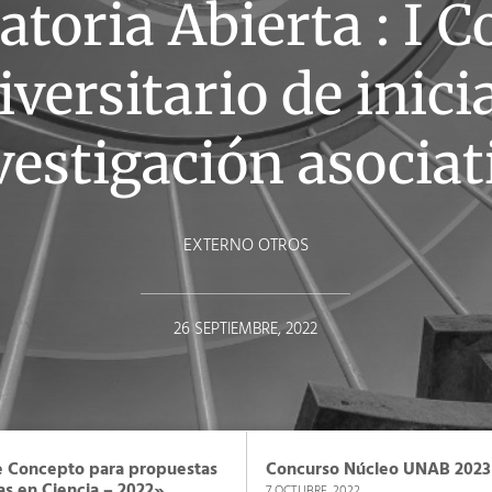
toria Abierta : I 
iversitario de inici
vestigación asociat
EXTERNO OTROS
26 SEPTIEMBRE, 2022
 Concepto para propuestas
Concurso Núcleo UNAB 2023
s en Ciencia – 2022»
7 OCTUBRE, 2022