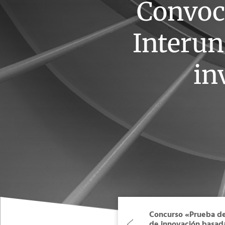
Convoca
Interun
in
Concurso «Prueba de
de innovación basada