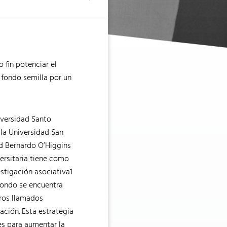
o fin potenciar el
 fondo semilla por un
iversidad Santo
 la Universidad San
ad Bernardo O’Higgins
versitaria tiene como
estigación asociativa1
 fondo se encuentra
uros llamados
ación. Esta estrategia
es para aumentar la