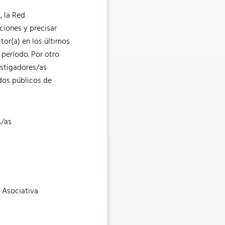
, la Red
iciones y precisar
tor(a) en los últimos
 período. Por otro
estigadores/as
ndos públicos de
s/as
n Asociativa