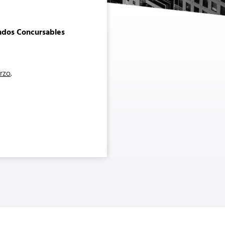
ndos Concursables
arzo
.