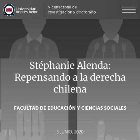
Vicerrectoría de
Investigación y doctorado
Stéphanie Alenda:
Repensando a la derecha
chilena
FACULTAD DE EDUCACIÓN Y CIENCIAS SOCIALES
3 JUNIO, 2020