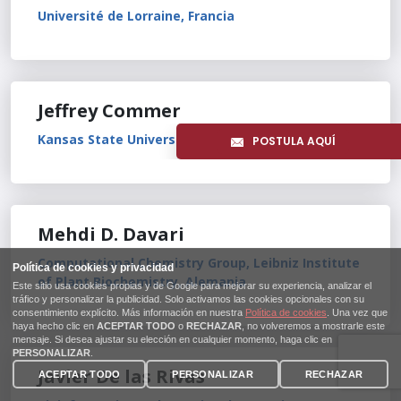
Université de Lorraine, Francia
Jeffrey Commer
Kansas State University, Estados Unidos
POSTULA AQUÍ
Mehdi D. Davari
Computational Chemistry Group, Leibniz Institute
of Plant Biochemistry, Alemania
Javier De las Rivas