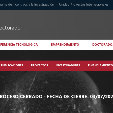
rama de Incentivos a la Investigación
Unidad Proyectos Internacionales
doctorado
SFERENCIA TECNOLÓGICA
EMPRENDIMIENTO
DOCTORADO
PUBLICACIONES
PROYECTOS
INVESTIGADORES
FINANCIAMIENTO
PROCESO CERRADO
- FECHA DE CIERRE: 03/07/20