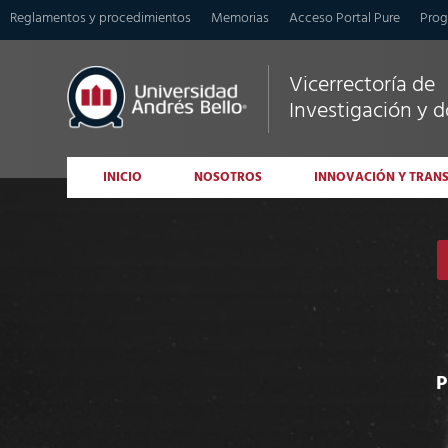
Reglamentos y procedimientos
Memorias
Acceso Portal Pure
Prog
Vicerrectoría de
Investigación y 
INICIO
NOSOTROS
INNOVACIÓN Y TRAN