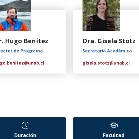
r. Hugo Benítez
Dra. Gisela Stotz
rector de Programa
Secretaria Académica
go.benitez@unab.cl
gisela.stotz@unab.cl
Duración
Facultad