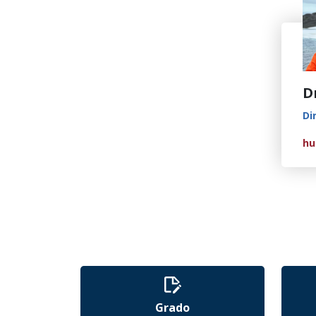
D
Di
hu
Grado