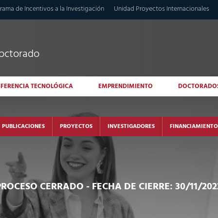
rama de Incentivos a la Investigación
Unidad Proyectos Internacionales
doctorado
SFERENCIA TECNOLÓGICA
EMPRENDIMIENTO
DOCTORADO
PUBLICACIONES
PROYECTOS
INVESTIGADORES
FINANCIAMIENTO
PROCESO CERRADO
- FECHA DE CIERRE: 30/11/202