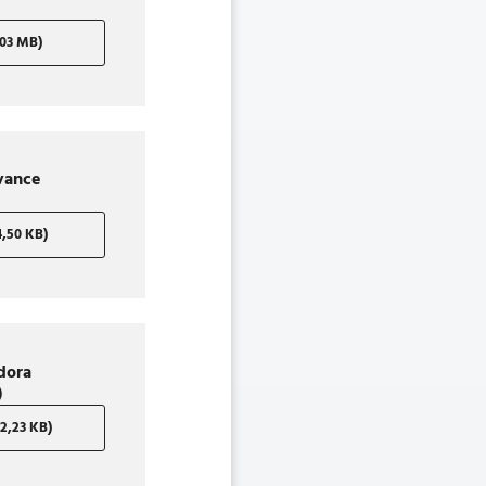
03 MB)
vance
,50 KB)
dora
)
,23 KB)