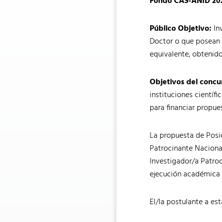
Fondo CAS-ANID 20
Público Objetivo:
In
Doctor o que posean 
equivalente, obtenido
Objetivos del concu
instituciones científ
para financiar propu
La propuesta de Posic
Patrocinante Naciona
Investigador/a Patroc
ejecución académica d
El/la postulante a es