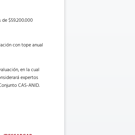
s de $59.200.000
ración con tope anual
luación, en la cual
nsiderará expertos
́ Conjunto CAS-ANID.