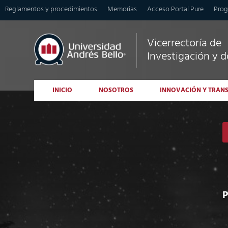
Reglamentos y procedimientos
Memorias
Acceso Portal Pure
Prog
Vicerrectoría de
Investigación y 
INICIO
NOSOTROS
INNOVACIÓN Y TRAN