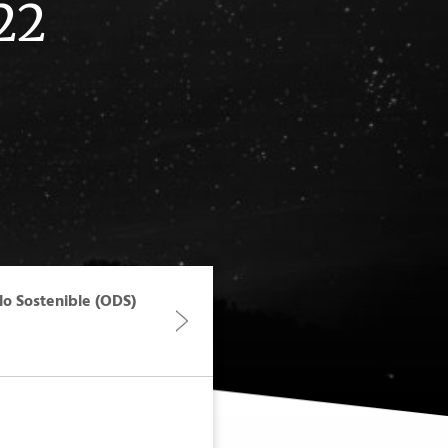
22
lo Sostenible (ODS)