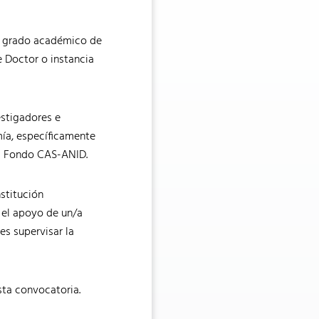
el grado académico de
 Doctor o instancia
estigadores e
mía, específicamente
el Fondo CAS-ANID.
nstitución
 el apoyo de un/a
es supervisar la
sta convocatoria.