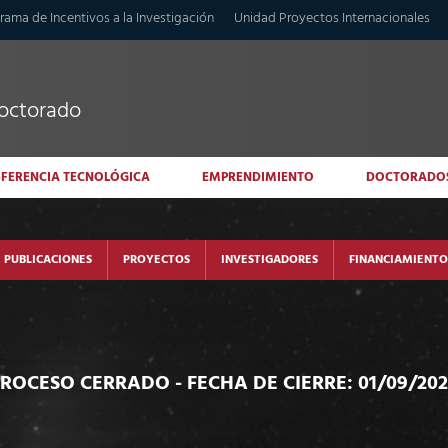
rama de Incentivos a la Investigación
Unidad Proyectos Internacionales
doctorado
SFERENCIA TECNOLÓGICA
EMPRENDIMIENTO
DOCTORADO
PUBLICACIONES
PROYECTOS
INVESTIGADORES
FINANCIAMIENTO
PROCESO CERRADO
- FECHA DE CIERRE: 01/09/20