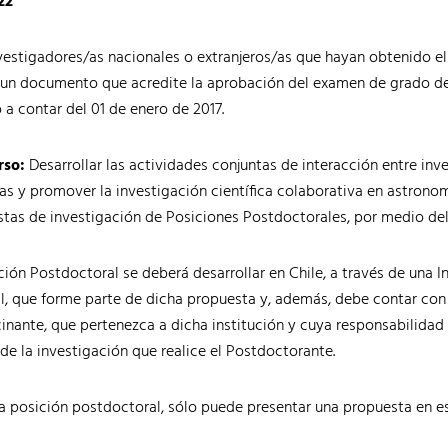
22
vestigadores/as nacionales o extranjeros/as que hayan obtenido 
un documento que acredite la aprobación del examen de grado de
 a contar del 01 de enero de 2017.
rso:
Desarrollar las actividades conjuntas de interacción entre inv
icas y promover la investigación científica colaborativa en astrono
estas de investigación de Posiciones Postdoctorales, por medio d
ión Postdoctoral se deberá desarrollar en Chile, a través de una I
l, que forme parte de dicha propuesta y, además, debe contar con
inante, que pertenezca a dicha institución y cuya responsabilidad 
e la investigación que realice el Postdoctorante.
ta posición postdoctoral, sólo puede presentar una propuesta en e